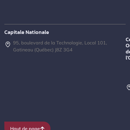
Capitale Nationale
C
95, boulevard de la Technologie, Local 101,
O
Gatineau (Québec) J8Z 3G4
d
l
Haut de page