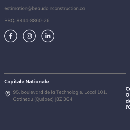
estimation@beaudoinconstruction.ca
RBQ: 8344-8860-26
Capitale Nationale
C
95, boulevard de la Technologie, Local 101,
O
Gatineau (Québec) J8Z 3G4
d
l