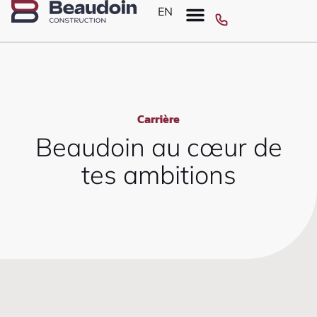
EN
Appelez-nous au 1-888-437-1967
Carrière
Beaudoin au cœur de
tes ambitions