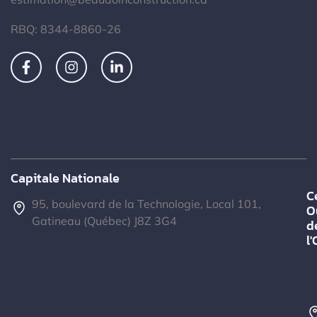
RBQ: 8344-8860-26
Capitale Nationale
C
95, boulevard de la Technologie, Local 101,
O
Gatineau (Québec) J8Z 3G4
d
l